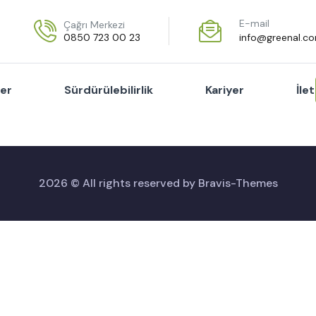
E-mail
Çağrı Merkezi
0850 723 00 23
info@greenal.c
ler
Sürdürülebilirlik
Kariyer
İle
2026 © All rights reserved by
Bravis-Themes