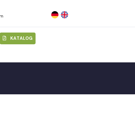
om
tişim
K
A
T
A
L
O
G